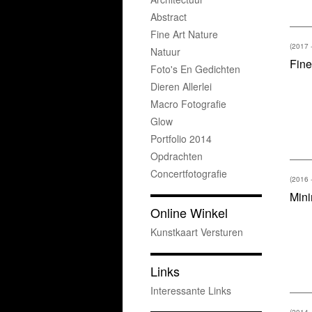
Abstract
Fine Art Nature
(2017 
Natuur
Fine
Foto's En Gedichten
Dieren Allerlei
Macro Fotografie
Glow
Portfolio 2014
Opdrachten
Concertfotografie
(2016 
Mini
Online Winkel
Kunstkaart Versturen
Links
Interessante Links
(2014 