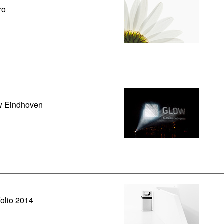
ro
w Eindhoven
folio 2014