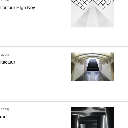
itectuur High Key
- 2024)
itectuur
- 2025)
ract