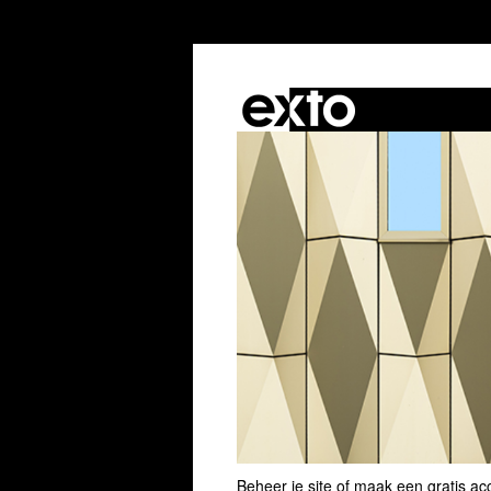
Beheer je site
of
maak een gratis ac