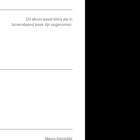
Dit album bevat foto's die in
bovenstaand boek zijn opgenomen.
.
Macro fotografie