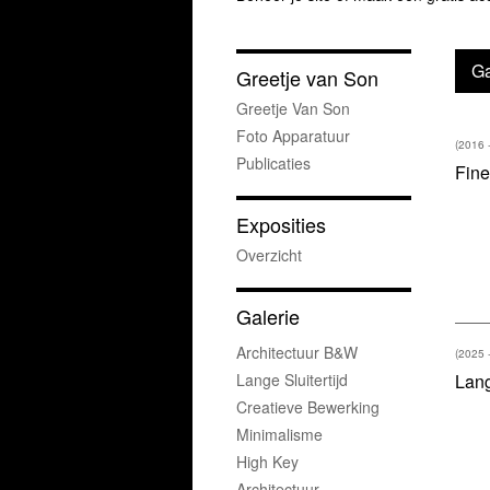
Ga
Greetje van Son
Greetje Van Son
Foto Apparatuur
(2016 
Publicaties
Fine
Exposities
Overzicht
Galerie
Architectuur B&w
(2025 
Lange Sluitertijd
Lang
Creatieve Bewerking
Minimalisme
High Key
Architectuur