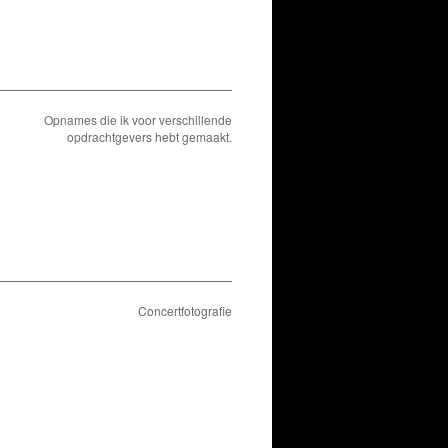
Opnames die ik voor verschillende
opdrachtgevers hebt gemaakt.
Concertfotografie