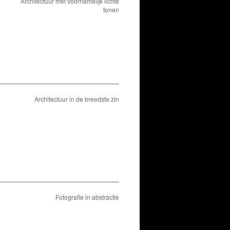
Architectuur met voornamelijk lichte
tonen
Architectuur in de breedste zin
Fotografie in abstractie