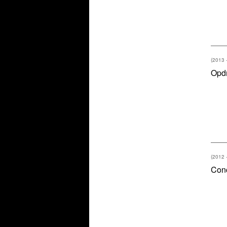
(2013 
Opd
(2012 
Conc