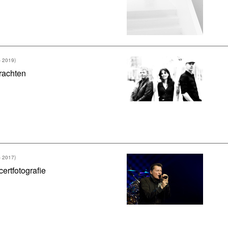
- 2019)
rachten
- 2017)
ertfotografie