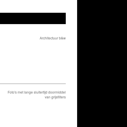
Architectuur b&w
Foto's met lange sluitertijd doormiddel
van grijsfilters