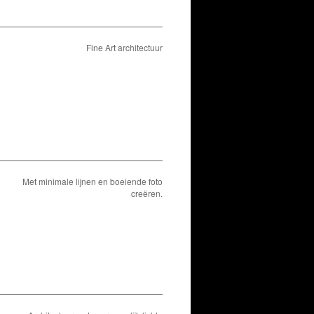
Fine Art architectuur
Met minimale lijnen en boeiende foto
creëren.