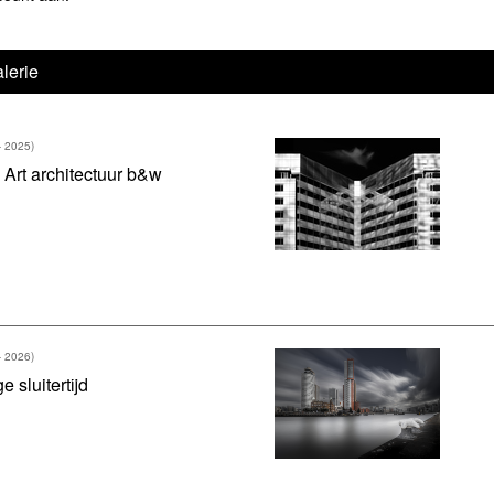
lerie
- 2025)
 Art architectuur b&w
- 2026)
e sluitertijd