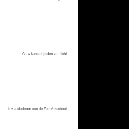
Glow kunstobjecten van licht
t.b.v. afstuderen aan de FotoVakschool