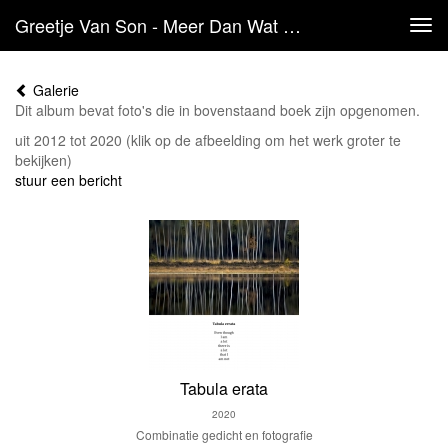
Greetje Van Son - Meer Dan Wat Het Oog Ziet
Tog
navi
Galerie
Dit album bevat foto's die in bovenstaand boek zijn opgenomen.
uit 2012 tot 2020
(klik op de afbeelding om het werk groter te
bekijken)
stuur een bericht
Tabula erata
2020
Combinatie gedicht en fotografie