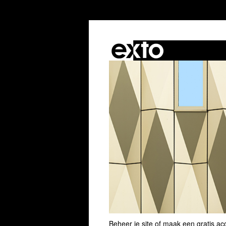
Beheer je site
of
maak een gratis ac