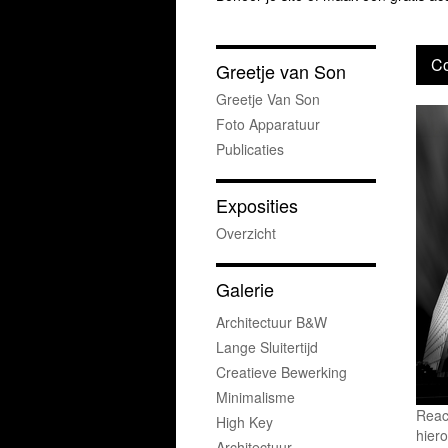
Co
Greetje van Son
Greetje Van Son
Foto Apparatuur
Publicaties
Exposities
Overzicht
Galerie
Architectuur B&w
Lange Sluitertijd
Creatieve Bewerking
Minimalisme
Reac
High Key
hiero
Architectuur