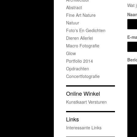
Wat j
Abstract
Naa
Fine Art Nature
Natuur
Foto's En Gedichten
E-ma
Dieren Allerlei
Macro Fotografie
Glow
Beri
Portfolio 2014
Opdrachten
Concertfotografie
Online Winkel
Kunstkaart Versturen
Links
Interessante Links