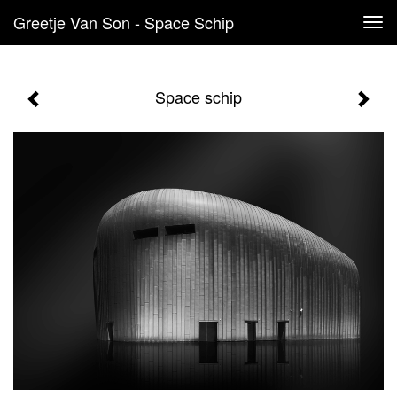
Greetje Van Son - Space Schip
Tog
navi
Space schip