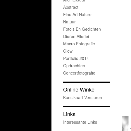
Abstract
Fine Art Nature
Natuur
Foto's En Gedichten
Dieren Allerlei
Macro Fotografie
Glow
Portfolio 2014
Opdrachten
Concertfotografie
Online Winkel
Kunstkaart Versturen
Links
Interessante Links