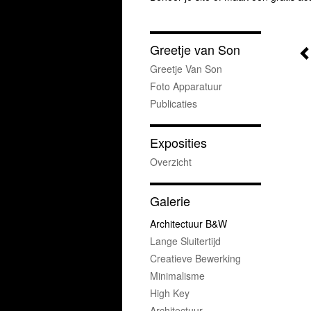
Greetje van Son
Greetje Van Son
Foto Apparatuur
Publicaties
Exposities
Overzicht
Galerie
Architectuur B&w
Lange Sluitertijd
Creatieve Bewerking
Minimalisme
High Key
Architectuur