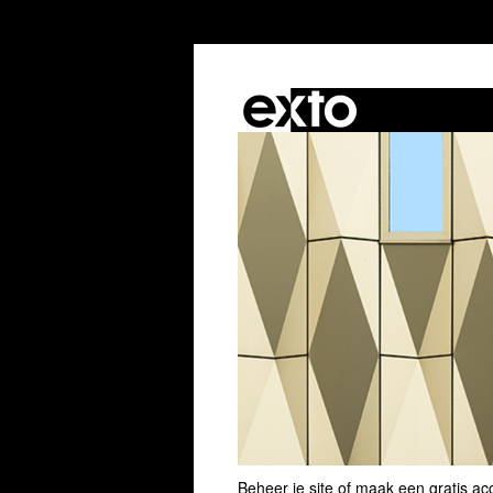
Beheer je site
of
maak een gratis ac