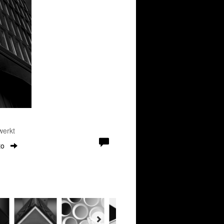
werkt
to