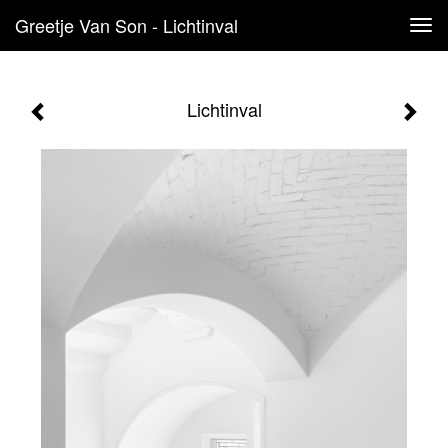
Greetje Van Son - Lichtinval
Tog
navi
Lichtinval